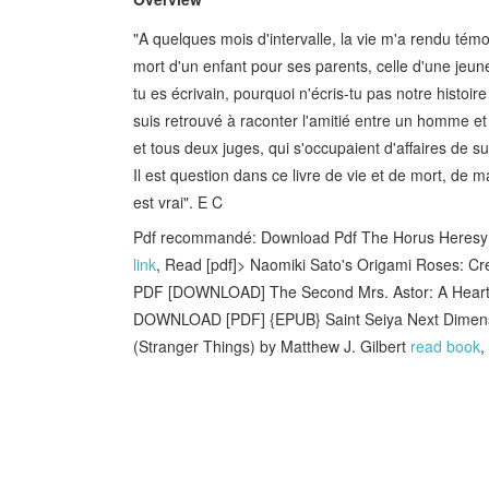
"A quelques mois d'intervalle, la vie m'a rendu té
mort d'un enfant pour ses parents, celle d'une jeun
tu es écrivain, pourquoi n'écris-tu pas notre histoir
suis retrouvé à raconter l'amitié entre un homme e
et tous deux juges, qui s'occupaient d'affaires de s
Il est question dans ce livre de vie et de mort, de 
est vrai". E C
Pdf recommandé: Download Pdf The Horus Heresy 
link
, Read [pdf]> Naomiki Sato's Origami Roses: C
PDF [DOWNLOAD] The Second Mrs. Astor: A Heartbre
DOWNLOAD [PDF] {EPUB} Saint Seiya Next Dime
(Stranger Things) by Matthew J. Gilbert
read book
,