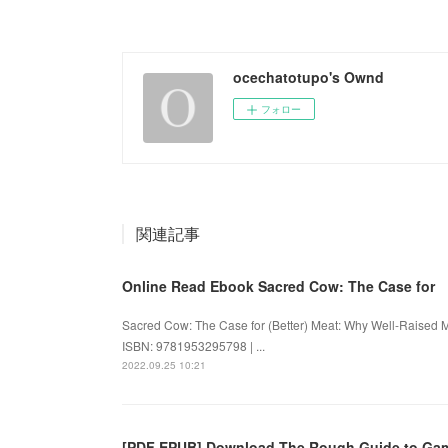
ocechatotupo's Ownd
フォロー
関連記事
Online Read Ebook Sacred Cow: The Case for
Sacred Cow: The Case for (Better) Meat: Why Well-Raised M
ISBN: 9781953295798 | ...
2022.09.25 10:21
[PDF EPUB] Download The Rough Guide to Ga