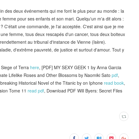
moin des deux événements qui me font le plus peur au monde : la
e femme pour ses enfants et son mari. Quelqu'un m'a dit alors :
e ? C'était une commande, je l'ai acceptée. C'est ainsi que je me
t une femme, tous deux rescapés d'un cancer, tous deux boiteux
urendettement au tribunal d'instance de Vienne (Isère).
maladie, d'extrême pauvreté, de justice et surtout d'amour. Tout y
Siege of Terra
here
, [PDF] MY SEXY GEEK 1 by Anna Garcia
reate Lifelike Roses and Other Blossoms by Naomiki Sato
pdf
,
aking Historical Novel of the Titanic by on Iphone
read book
,
nsion Tome 11
read pdf
, Download PDF Will Byers: Secret Files